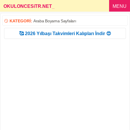
OKULONCESiTR.NET
_
MENU
😏
KATEGORİ:
Araba Boyama Sayfaları
🥰 2026 Yılbaşı Takvimleri Kalıpları İndir 😍