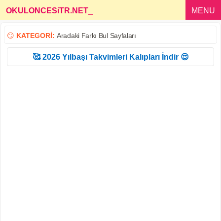
OKULONCESiTR.NET
_
MENU
😏
KATEGORİ:
Aradaki Farkı Bul Sayfaları
🥰 2026 Yılbaşı Takvimleri Kalıpları İndir 😍