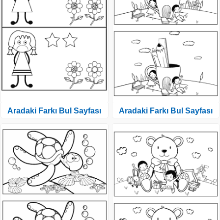
Aradaki Farkı Bul Sayfası
Aradaki Farkı Bul Sayfası