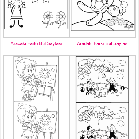
Aradaki Farkı Bul Sayfası
Aradaki Farkı Bul Sayfası