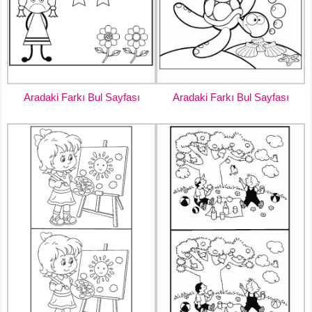
Aradaki Farkı Bul Sayfası
Aradaki Farkı Bul Sayfası