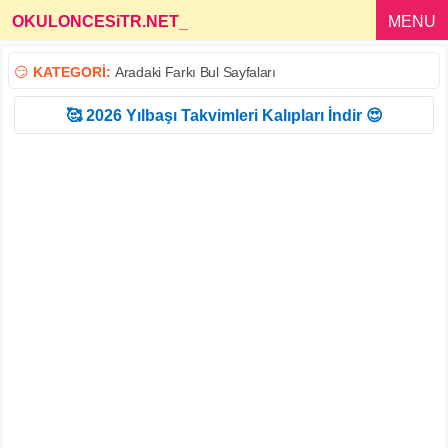
OKULONCESiTR.NET
_
MENU
😏
KATEGORİ:
Aradaki Farkı Bul Sayfaları
🥰 2026 Yılbaşı Takvimleri Kalıpları İndir 😍