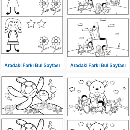
Aradaki Farkı Bul Sayfası
Aradaki Farkı Bul Sayfası