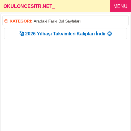
OKULONCESiTR.NET
_
MENU
😏
KATEGORİ:
Aradaki Farkı Bul Sayfaları
🥰 2026 Yılbaşı Takvimleri Kalıpları İndir 😍