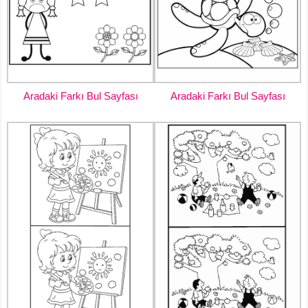
Aradaki Farkı Bul Sayfası
Aradaki Farkı Bul Sayfası