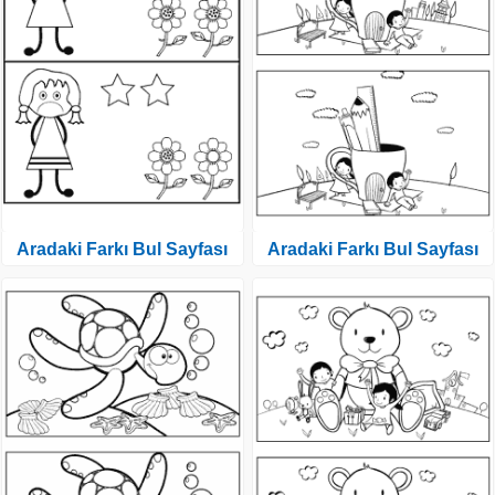
Aradaki Farkı Bul Sayfası
Aradaki Farkı Bul Sayfası