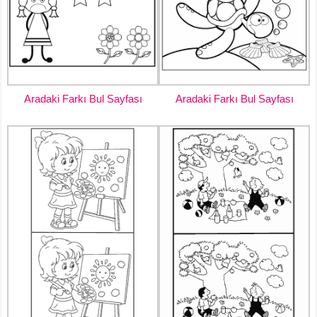
Aradaki Farkı Bul Sayfası
Aradaki Farkı Bul Sayfası