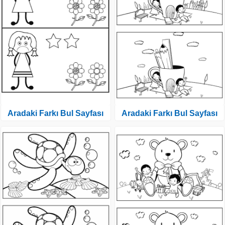
Aradaki Farkı Bul Sayfası
Aradaki Farkı Bul Sayfası