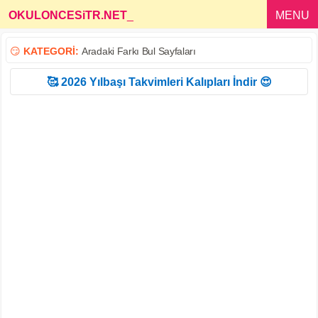
OKULONCESiTR.NET
_
MENU
😏
KATEGORİ:
Aradaki Farkı Bul Sayfaları
🥰 2026 Yılbaşı Takvimleri Kalıpları İndir 😍