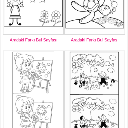
Aradaki Farkı Bul Sayfası
Aradaki Farkı Bul Sayfası