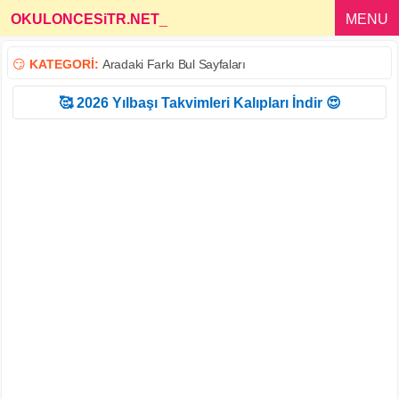
OKULONCESiTR.NET
_
MENU
😏
KATEGORİ:
Aradaki Farkı Bul Sayfaları
🥰 2026 Yılbaşı Takvimleri Kalıpları İndir 😍