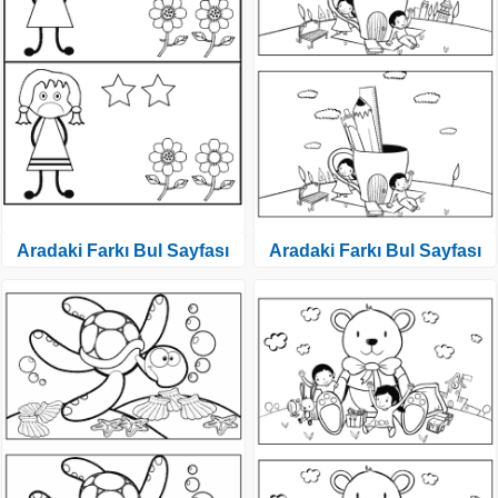
Aradaki Farkı Bul Sayfası
Aradaki Farkı Bul Sayfası