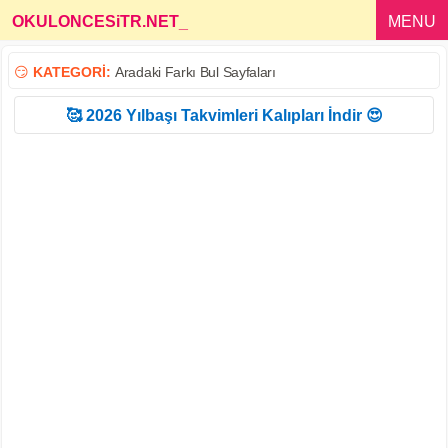
OKULONCESiTR.NET
_
MENU
😏
KATEGORİ:
Aradaki Farkı Bul Sayfaları
🥰 2026 Yılbaşı Takvimleri Kalıpları İndir 😍