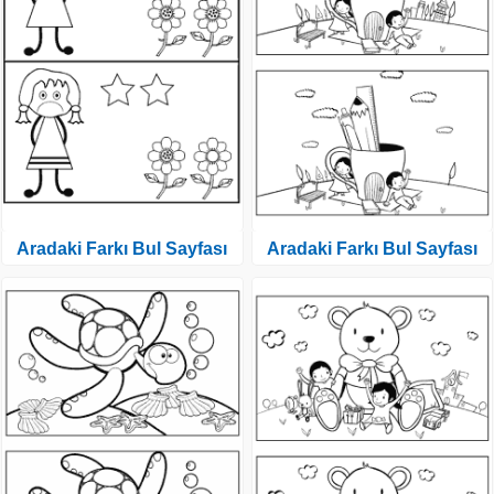
Aradaki Farkı Bul Sayfası
Aradaki Farkı Bul Sayfası