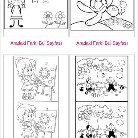
Aradaki Farkı Bul Sayfası
Aradaki Farkı Bul Sayfası