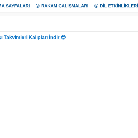
MA SAYFALARI
😜
RAKAM ÇALIŞMALARI
😲
DİL ETKİNLİKLERİ
ı Takvimleri Kalıpları İndir 😍