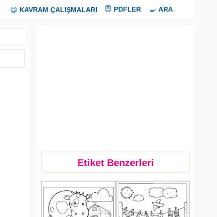
😇
PDFLER
🍳
ARA
😃
KAVRAM ÇALIŞMALARI
Etiket Benzerleri