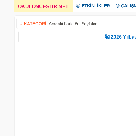
😍
ETKİNLİKLER
😎
ÇALIŞ
OKULONCESiTR.NET
_
😏
KATEGORİ:
Aradaki Farkı Bul Sayfaları
🥰 2026 Yılbaş