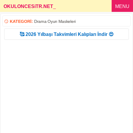
OKULONCESiTR.NET
_
MENU
😏
KATEGORİ:
Drama Oyun Maskeleri
🥰 2026 Yılbaşı Takvimleri Kalıpları İndir 😍