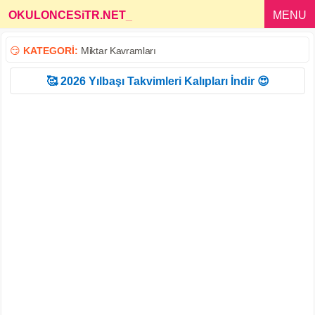
OKULONCESiTR.NET
_
MENU
😏
KATEGORİ:
Miktar Kavramları
🥰 2026 Yılbaşı Takvimleri Kalıpları İndir 😍