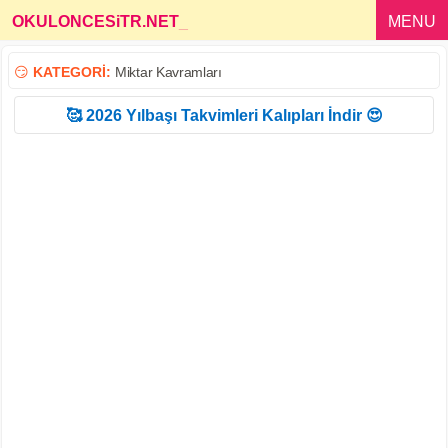
OKULONCESiTR.NET
_
MENU
😏
KATEGORİ:
Miktar Kavramları
🥰 2026 Yılbaşı Takvimleri Kalıpları İndir 😍