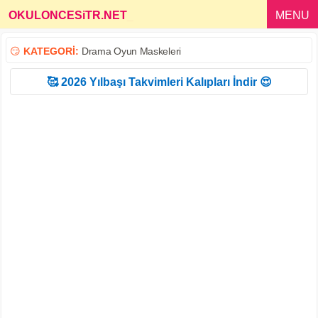
OKULONCESiTR.NET
_
MENU
😏
KATEGORİ:
Drama Oyun Maskeleri
🥰 2026 Yılbaşı Takvimleri Kalıpları İndir 😍