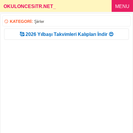
OKULONCESiTR.NET
_
MENU
😏
KATEGORİ:
Şiirler
🥰 2026 Yılbaşı Takvimleri Kalıpları İndir 😍