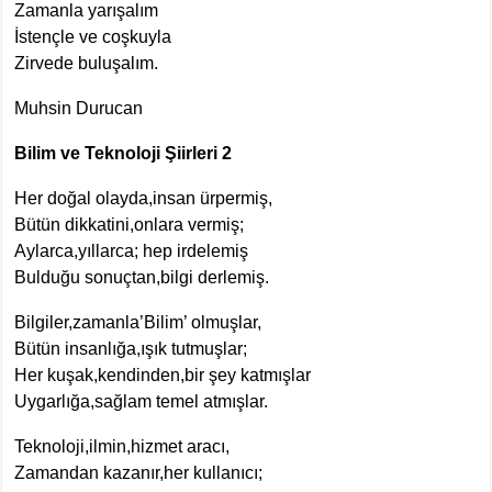
Zamanla yarışalım
İstençle ve coşkuyla
Zirvede buluşalım.
Muhsin Durucan
Bilim ve Teknoloji Şiirleri 2
Her doğal olayda,insan ürpermiş,
Bütün dikkatini,onlara vermiş;
Aylarca,yıllarca; hep irdelemiş
Bulduğu sonuçtan,bilgi derlemiş.
Bilgiler,zamanla’Bilim’ olmuşlar,
Bütün insanlığa,ışık tutmuşlar;
Her kuşak,kendinden,bir şey katmışlar
Uygarlığa,sağlam temel atmışlar.
Teknoloji,ilmin,hizmet aracı,
Zamandan kazanır,her kullanıcı;