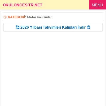
OKULONCESiTR.NET
_
MENU
😏
KATEGORİ:
Miktar Kavramları
🥰 2026 Yılbaşı Takvimleri Kalıpları İndir 😍