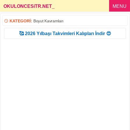
OKULONCESiTR.NET
_
MENU
😏
KATEGORİ:
Boyut Kavramları
🥰 2026 Yılbaşı Takvimleri Kalıpları İndir 😍