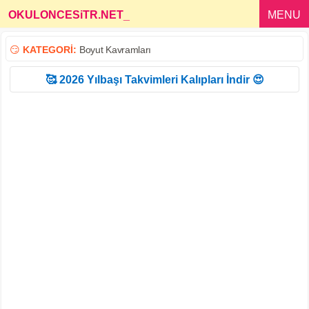
OKULONCESiTR.NET
_
MENU
😏
KATEGORİ:
Boyut Kavramları
🥰 2026 Yılbaşı Takvimleri Kalıpları İndir 😍