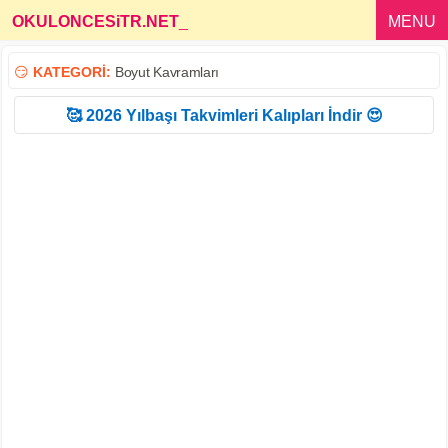
OKULONCESiTR.NET
_
MENU
😏
KATEGORİ:
Boyut Kavramları
🥰 2026 Yılbaşı Takvimleri Kalıpları İndir 😍