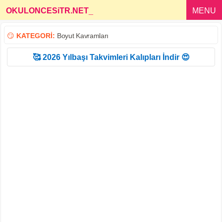
OKULONCESiTR.NET
_
MENU
😏
KATEGORİ:
Boyut Kavramları
🥰 2026 Yılbaşı Takvimleri Kalıpları İndir 😍