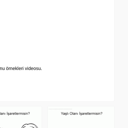
unu örnekleri videosu.