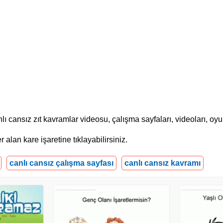
lı cansız zıt kavramlar videosu, çalışma sayfaları, videoları, oy
lan kare işaretine tıklayabilirsiniz.
canlı cansız çalışma sayfası
canlı cansız kavramı