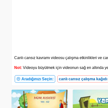
Canlı cansız kavramı videosu çalışma etkinlikleri ve can
Not:
Videoyu büyütmek için videonun sağ en altında yer a
😍
Aradığınızı Seçin:
canlı cansız çalışma kağıdı