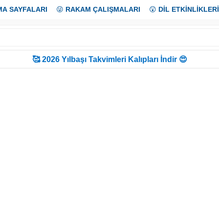
MA SAYFALARI
😜
RAKAM ÇALIŞMALARI
😲
DİL ETKİNLİKLERİ
🥰 2026 Yılbaşı Takvimleri Kalıpları İndir 😍