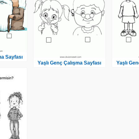
ma Sayfası
Yaşlı Genç Çalışma Sayfası
Yaşlı Gen