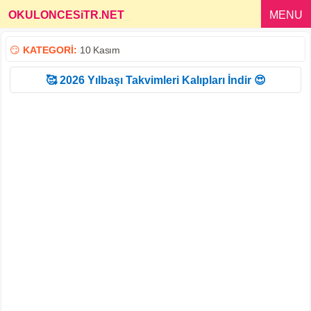
OKULONCESiTR.NET
_
MENU
😏
KATEGORİ:
10 Kasım
🥰 2026 Yılbaşı Takvimleri Kalıpları İndir 😍