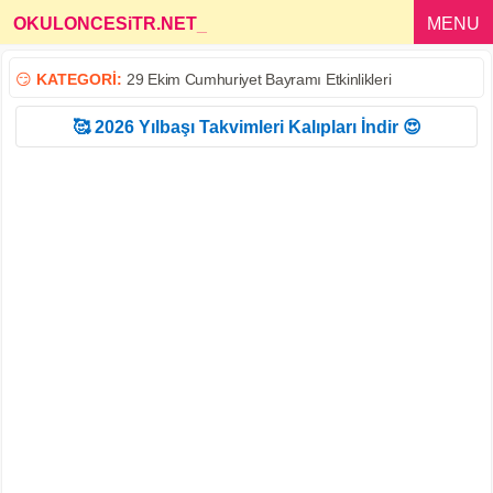
OKULONCESiTR.NET
_
MENU
😏
KATEGORİ:
29 Ekim Cumhuriyet Bayramı Etkinlikleri
🥰 2026 Yılbaşı Takvimleri Kalıpları İndir 😍