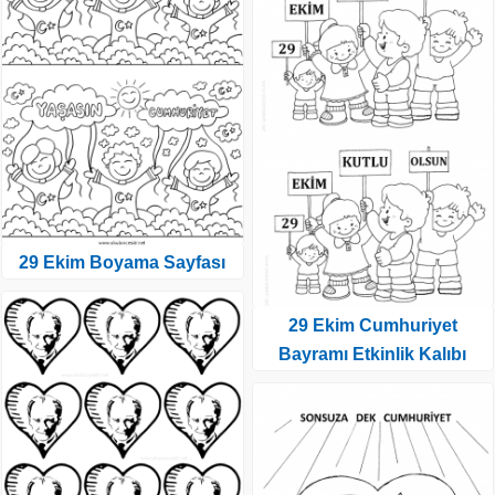
29 Ekim Boyama Sayfası
29 Ekim Cumhuriyet
Bayramı Etkinlik Kalıbı