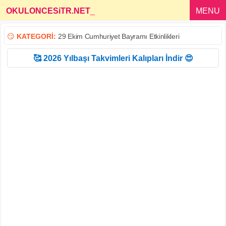
OKULONCESiTR.NET
_
MENU
😏
KATEGORİ:
29 Ekim Cumhuriyet Bayramı Etkinlikleri
🥰 2026 Yılbaşı Takvimleri Kalıpları İndir 😍