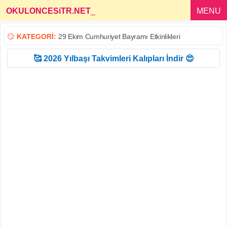
OKULONCESiTR.NET
_
MENU
😏
KATEGORİ:
29 Ekim Cumhuriyet Bayramı Etkinlikleri
🥰 2026 Yılbaşı Takvimleri Kalıpları İndir 😍