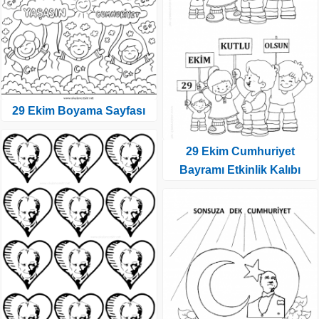
29 Ekim Boyama Sayfası
29 Ekim Cumhuriyet
Bayramı Etkinlik Kalıbı