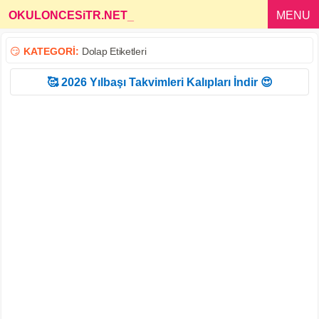
OKULONCESiTR.NET
_
MENU
😏
KATEGORİ:
Dolap Etiketleri
🥰 2026 Yılbaşı Takvimleri Kalıpları İndir 😍