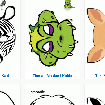
 Kalıbı
Timsah Maskesi Kalıbı
Tilki