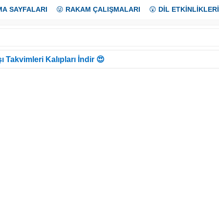
MA SAYFALARI
😜
RAKAM ÇALIŞMALARI
😲
DİL ETKİNLİKLERİ
ı Takvimleri Kalıpları İndir 😍