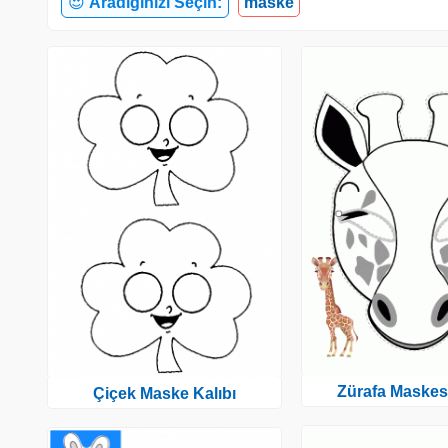
😍
Aradığınızı Seçin:
maske
Zürafa Maskesi
Çiçek Maske Kalıbı