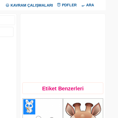
😇
PDFLER
🍳
ARA
😃
KAVRAM ÇALIŞMALARI
Etiket Benzerleri