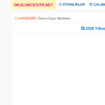
😍
ETKİNLİKLER
😎
ÇALIŞ
OKULONCESiTR.NET
_
😏
KATEGORİ:
Drama Oyun Maskeleri
🥰 2026 Yılbaş