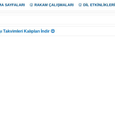
MA SAYFALARI
😜
RAKAM ÇALIŞMALARI
😲
DİL ETKİNLİKLERİ
ı Takvimleri Kalıpları İndir 😍