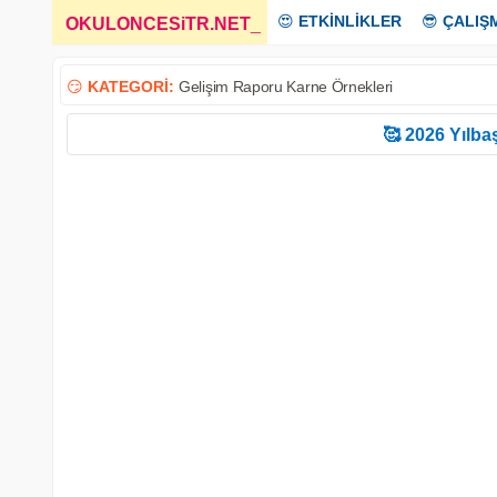
😍
ETKİNLİKLER
😎
ÇALIŞ
OKULONCESiTR.NET
_
😏
KATEGORİ:
Gelişim Raporu Karne Örnekleri
🥰 2026 Yılbaş