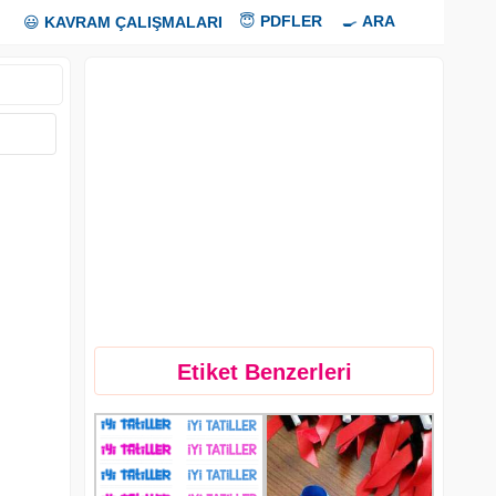
😇
PDFLER
🍳
ARA
😃
KAVRAM ÇALIŞMALARI
Etiket Benzerleri