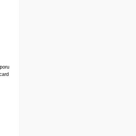
aporu
 card