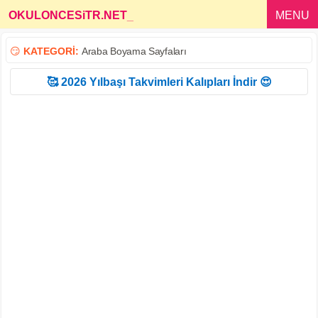
OKULONCESiTR.NET
_
MENU
😏
KATEGORİ:
Araba Boyama Sayfaları
🥰 2026 Yılbaşı Takvimleri Kalıpları İndir 😍