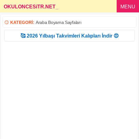
OKULONCESiTR.NET
_
MENU
😏
KATEGORİ:
Araba Boyama Sayfaları
🥰 2026 Yılbaşı Takvimleri Kalıpları İndir 😍