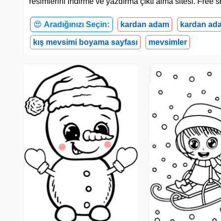
resimlerini indirme ve yazdırma çıktı alma sitesi. Fre
😍
Aradığınızı Seçin:
kardan adam
kardan ad
kış mevsimi boyama sayfası
mevsimler