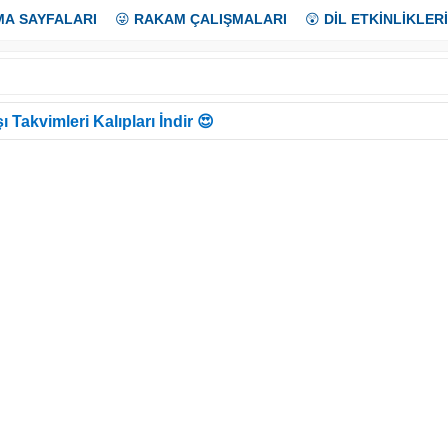
MA SAYFALARI
😜
RAKAM ÇALIŞMALARI
😲
DİL ETKİNLİKLERİ
ı Takvimleri Kalıpları İndir 😍