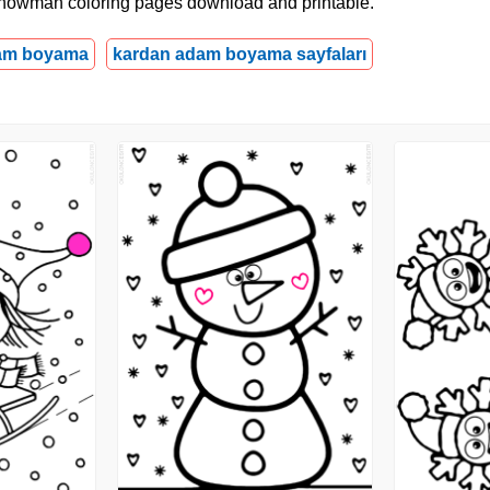
e snowman coloring pages download and printable.
am boyama
kardan adam boyama sayfaları