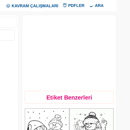
😇
PDFLER
🍳
ARA
😃
KAVRAM ÇALIŞMALARI
Etiket Benzerleri