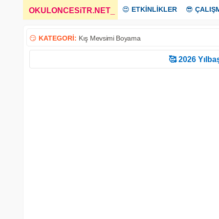
😍
ETKİNLİKLER
😎
ÇALIŞ
OKULONCESiTR.NET
_
😏
KATEGORİ:
Kış Mevsimi Boyama
🥰 2026 Yılbaş