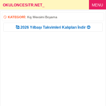
OKULONCESiTR.NET
_
MENU
😏
KATEGORİ:
Kış Mevsimi Boyama
🥰 2026 Yılbaşı Takvimleri Kalıpları İndir 😍