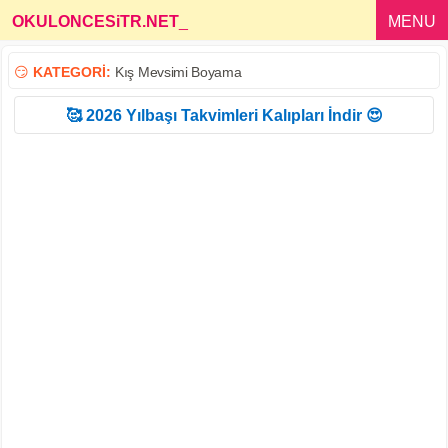
OKULONCESiTR.NET
_
MENU
😏
KATEGORİ:
Kış Mevsimi Boyama
🥰 2026 Yılbaşı Takvimleri Kalıpları İndir 😍