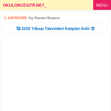
OKULONCESiTR.NET
_
MENU
😏
KATEGORİ:
Kış Mevsimi Boyama
🥰 2026 Yılbaşı Takvimleri Kalıpları İndir 😍