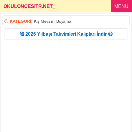
OKULONCESiTR.NET
_
MENU
😏
KATEGORİ:
Kış Mevsimi Boyama
🥰 2026 Yılbaşı Takvimleri Kalıpları İndir 😍