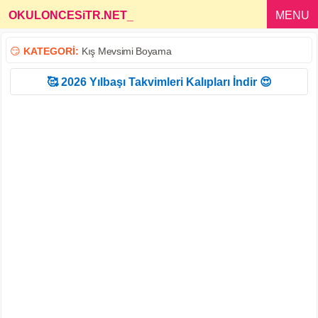
OKULONCESiTR.NET
_
MENU
😏
KATEGORİ:
Kış Mevsimi Boyama
🥰 2026 Yılbaşı Takvimleri Kalıpları İndir 😍