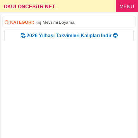
OKULONCESiTR.NET
_
MENU
😏
KATEGORİ:
Kış Mevsimi Boyama
🥰 2026 Yılbaşı Takvimleri Kalıpları İndir 😍