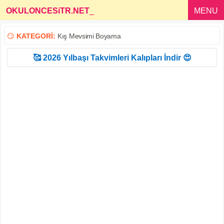
OKULONCESiTR.NET
_
MENU
😏
KATEGORİ:
Kış Mevsimi Boyama
🥰 2026 Yılbaşı Takvimleri Kalıpları İndir 😍