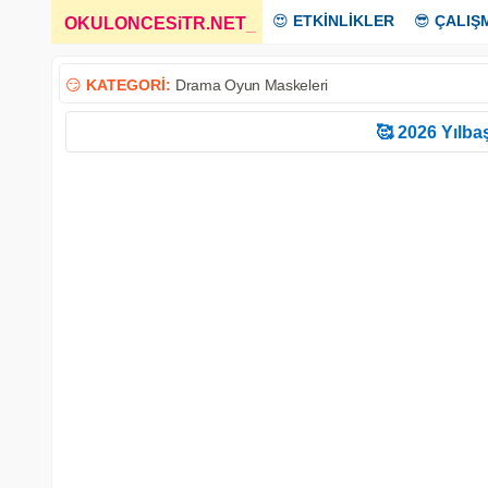
😍
ETKİNLİKLER
😎
ÇALIŞ
OKULONCESiTR.NET
_
😏
KATEGORİ:
Drama Oyun Maskeleri
🥰 2026 Yılbaş