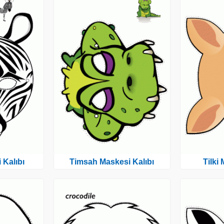
 Kalıbı
Timsah Maskesi Kalıbı
Tilki