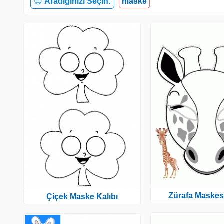
😍
Aradığınızı Seçin:
maske
Zürafa Maskesi
Çiçek Maske Kalıbı