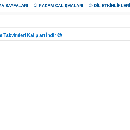
MA SAYFALARI
😜
RAKAM ÇALIŞMALARI
😲
DİL ETKİNLİKLERİ
ı Takvimleri Kalıpları İndir 😍