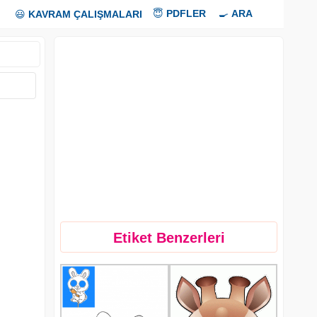
😇
PDFLER
🍳
ARA
😃
KAVRAM ÇALIŞMALARI
Etiket Benzerleri