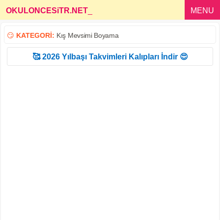
OKULONCESiTR.NET
_
MENU
😏
KATEGORİ:
Kış Mevsimi Boyama
🥰 2026 Yılbaşı Takvimleri Kalıpları İndir 😍