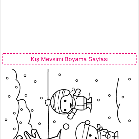
Kış Mevsimi Boyama Sayfası