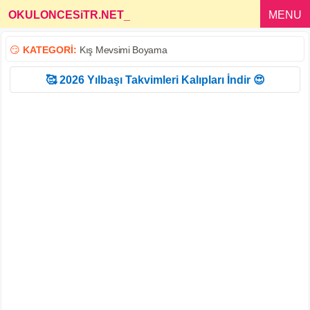
OKULONCESiTR.NET
_
MENU
😏
KATEGORİ:
Kış Mevsimi Boyama
🥰 2026 Yılbaşı Takvimleri Kalıpları İndir 😍