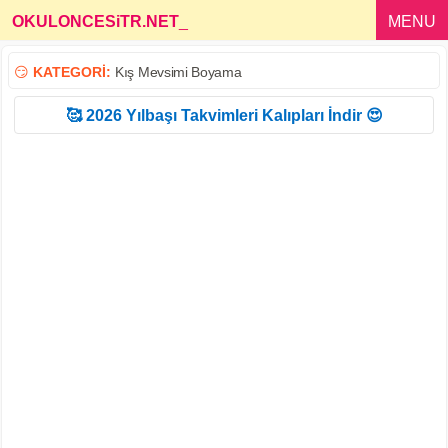
OKULONCESiTR.NET
_
MENU
😏
KATEGORİ:
Kış Mevsimi Boyama
🥰 2026 Yılbaşı Takvimleri Kalıpları İndir 😍