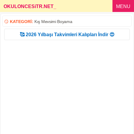
OKULONCESiTR.NET
_
MENU
😏
KATEGORİ:
Kış Mevsimi Boyama
🥰 2026 Yılbaşı Takvimleri Kalıpları İndir 😍