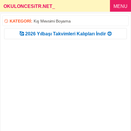
OKULONCESiTR.NET
_
MENU
😏
KATEGORİ:
Kış Mevsimi Boyama
🥰 2026 Yılbaşı Takvimleri Kalıpları İndir 😍