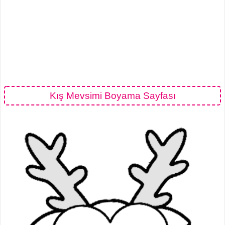
Kış Mevsimi Boyama Sayfası