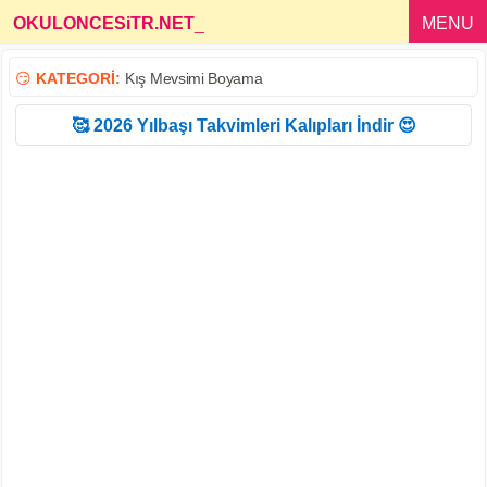
OKULONCESiTR.NET
_
MENU
😏
KATEGORİ:
Kış Mevsimi Boyama
🥰 2026 Yılbaşı Takvimleri Kalıpları İndir 😍