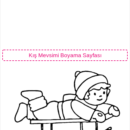
Kış Mevsimi Boyama Sayfası