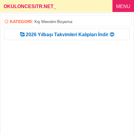
OKULONCESiTR.NET
_
MENU
😏
KATEGORİ:
Kış Mevsimi Boyama
🥰 2026 Yılbaşı Takvimleri Kalıpları İndir 😍