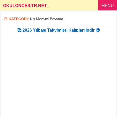
OKULONCESiTR.NET
_
MENU
😏
KATEGORİ:
Kış Mevsimi Boyama
🥰 2026 Yılbaşı Takvimleri Kalıpları İndir 😍