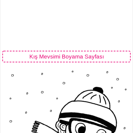
Kış Mevsimi Boyama Sayfası