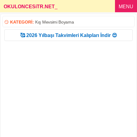
OKULONCESiTR.NET
_
MENU
😏
KATEGORİ:
Kış Mevsimi Boyama
🥰 2026 Yılbaşı Takvimleri Kalıpları İndir 😍