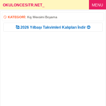
OKULONCESiTR.NET
_
MENU
😏
KATEGORİ:
Kış Mevsimi Boyama
🥰 2026 Yılbaşı Takvimleri Kalıpları İndir 😍