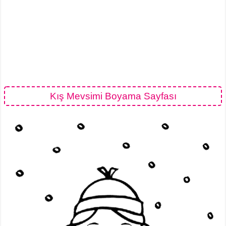
Kış Mevsimi Boyama Sayfası