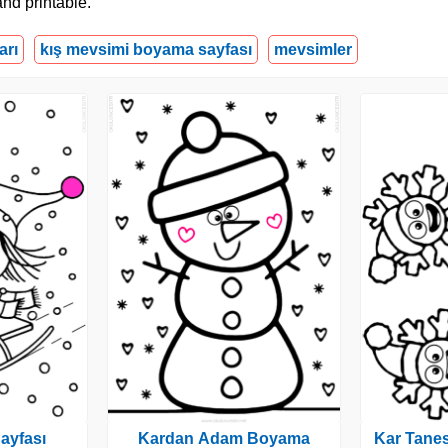
and printable.
arı
kış mevsimi boyama sayfası
mevsimler
ayfası
Kardan Adam Boyama
Kar Tane