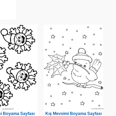
si Boyama Sayfası
Kış Mevsimi Boyama Sayfası