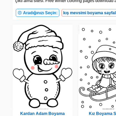
çıktı alma sitesi. Free winter coloring pages download 
😍
Aradığınızı Seçin:
kış mevsimi boyama sayfal
Kardan Adam Boyama
Kız Boyama S