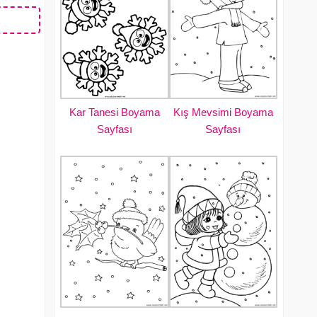
Kar Tanesi Boyama
Kış Mevsimi Boyama
Sayfası
Sayfası