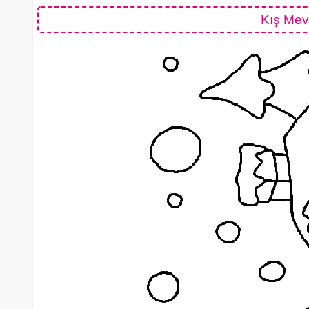
Kış Mev