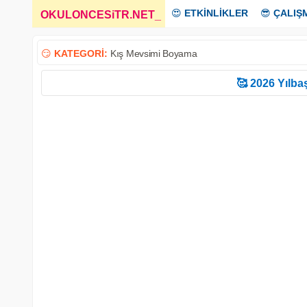
😍
ETKİNLİKLER
😎
ÇALIŞ
OKULONCESiTR.NET
_
😏
KATEGORİ:
Kış Mevsimi Boyama
🥰 2026 Yılbaş