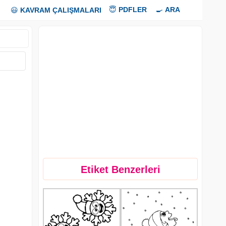
😇
PDFLER
🍳
ARA
😃
KAVRAM ÇALIŞMALARI
Etiket Benzerleri