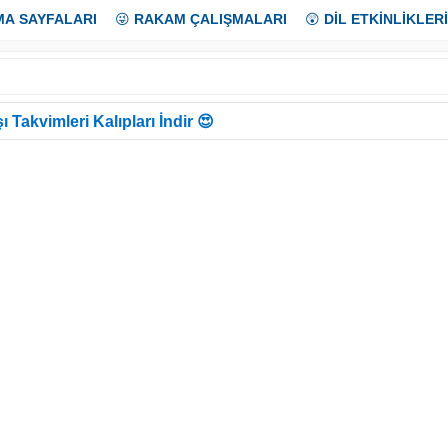
MA SAYFALARI
😜
RAKAM ÇALIŞMALARI
😲
DİL ETKİNLİKLERİ
ı Takvimleri Kalıpları İndir 😍