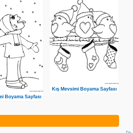
Kış Mevsimi Boyama Sayfası
mi Boyama Sayfası