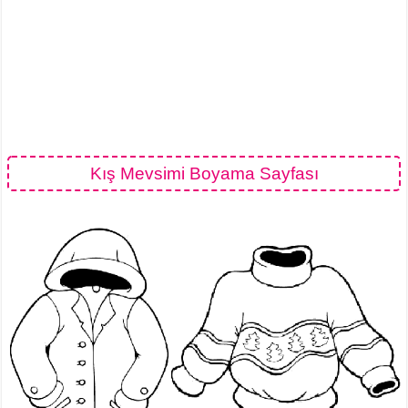
Kış Mevsimi Boyama Sayfası