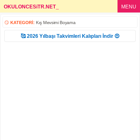
OKULONCESiTR.NET
_
MENU
😏
KATEGORİ:
Kış Mevsimi Boyama
🥰 2026 Yılbaşı Takvimleri Kalıpları İndir 😍