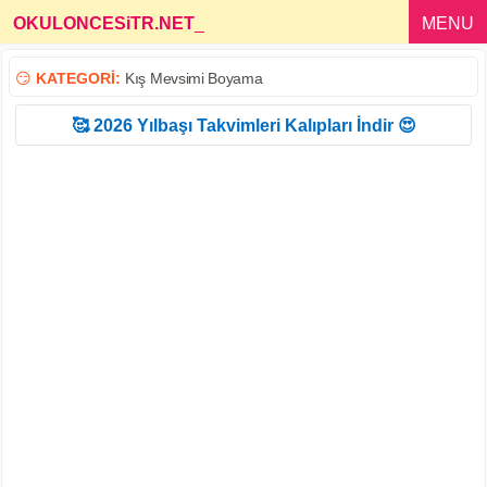
OKULONCESiTR.NET
_
MENU
😏
KATEGORİ:
Kış Mevsimi Boyama
🥰 2026 Yılbaşı Takvimleri Kalıpları İndir 😍