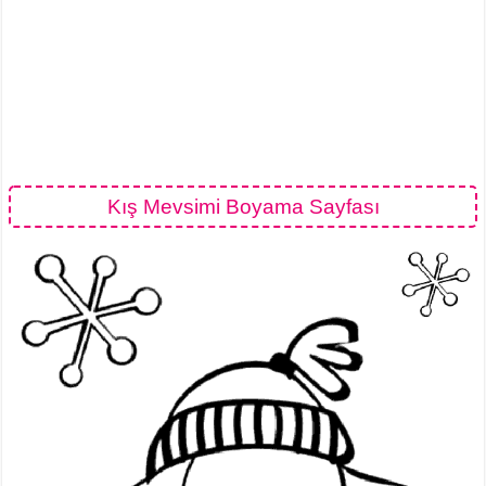
Kış Mevsimi Boyama Sayfası